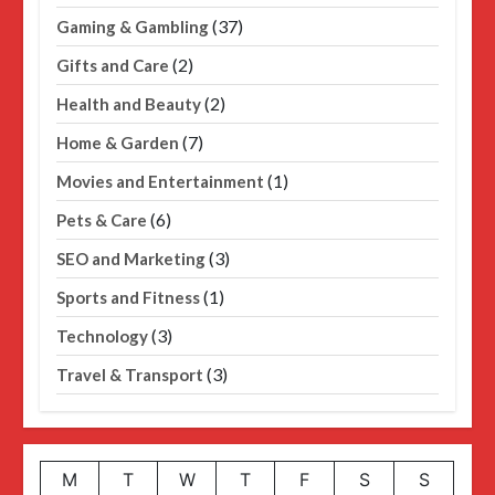
(37)
Gaming & Gambling
(2)
Gifts and Care
(2)
Health and Beauty
(7)
Home & Garden
(1)
Movies and Entertainment
(6)
Pets & Care
(3)
SEO and Marketing
(1)
Sports and Fitness
(3)
Technology
(3)
Travel & Transport
M
T
W
T
F
S
S