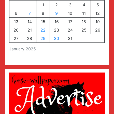
1
2
3
4
5
6
7
8
9
10
11
12
13
14
15
16
17
18
19
20
21
22
23
24
25
26
27
28
29
30
31
January 2025