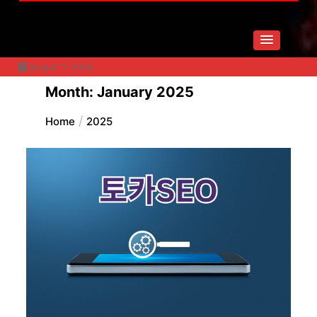
August 7, 2026
Month:
January 2025
Home
2025