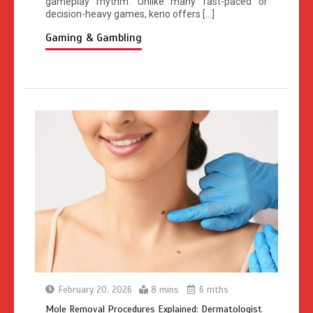
gameplay rhythm. Unlike many fast-paced or
decision-heavy games, keno offers […]
Gaming & Gambling
February 20, 2026
8 mins
6 mths
Mole Removal Procedures Explained: Dermatologist