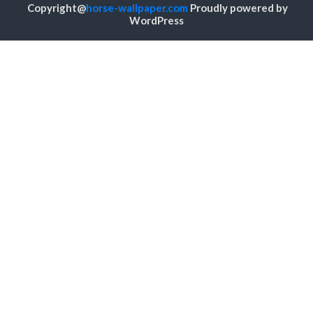
Copyright@
horse-wallpaper.com
Proudly powered by
WordPress