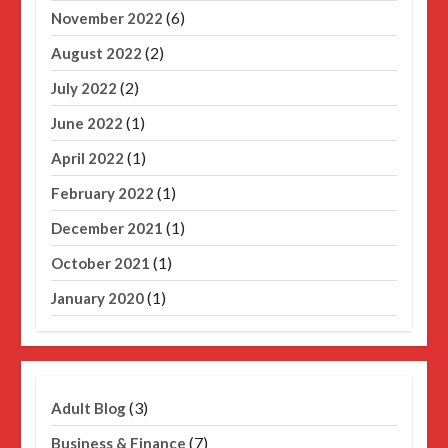
(6)
November 2022
(2)
August 2022
(2)
July 2022
(1)
June 2022
(1)
April 2022
(1)
February 2022
(1)
December 2021
(1)
October 2021
(1)
January 2020
(3)
Adult Blog
(7)
Business & Finance