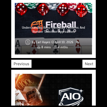
Best Tech Gifts For Extreme Outdoor
Mole Removal Procedures Explained:
專門學校 學費揭秘：投資的不只是教育，而是實
구글 SEO 작업: 온라인 가시성을 높이는 핵심 전
Top Table Games That Keep Players Coming Back
강남쩜오, 강남의 밤을 새롭게 완성하는 감각적
페어플레이의 수호자: 신뢰할 수 있는 토토사이
안심하고 베팅하기: 검증 플랫폼의 세계로 깊이
Dermatologist Treatment Options And Essential
Adventurers: Smart Gadgets That Elevate Every
Slik Finner Du Beste Mobiltelefon Tilbud i 2025 ~
스포츠 덕후라면 빠른티비에서 경기 분석까지
iPhone Tips: Simple Tricks to Make Your Device
Identifying Licensed Online Casinos: A Guide To
Warum Google Analytics Für Den Erfolg Einer
Understanding Keno Gameplay Patterns And
Trải Nghiệm Roulette Đỉnh Cao Cùng Ae888 Rocks
保持領先： 2025 年成功的進階 SEO 策略
와일드홀덤, 카지노 기술의 중심에 서다
아바트레이드로 장기투자 전략 세우기
맥스롤 슬롯 테마별 추천 리스트
Number Selection Approaches
SEO-Agentur Unerlässlich Ist
Safe Gambling Platforms
트의 세계를 누비다
Feel Brand New
At Sherbet.pro
Aftercare Tips
Mobilhuset
Expedition
챙겨보자
파고들기
用技能
무대
략
토지노솔루션이 스포츠 플랫폼의 콘텐츠 기획
경쟁력을 높이는 이유
by
by
by
by
by
by
by
Carl Hayes
by
by
by
by
by
by
by
Carl Hayes
Carl Hayes
by
by
by
by
by
Carl Hayes
Carl Hayes
Carl Hayes
Carl Hayes
Carl Hayes
Carl Hayes
Carl Hayes
Carl Hayes
Carl Hayes
Carl Hayes
Carl Hayes
Carl Hayes
Carl Hayes
Carl Hayes
Carl Hayes
Carl Hayes
July 5, 2025
April 3, 2025
May 6, 2025
November 18, 2025
November 21, 2025
December 14, 2025
November 17, 2025
February 20, 2026
February 20, 2026
January 30, 2025
October 31, 2025
January 29, 2025
January 22, 2025
January 22, 2025
August 31, 2025
January 9, 2025
March 21, 2025
March 11, 2025
April 10, 2026
13 mins
1 min
1 min
by
Carl Hayes
June 24, 2026
1 mth
8 mins
8 mins
6 mins
7 mins
7 mins
1 min
1 min
1 min
8 mins
7 mins
6 mins
1 min
1 min
1 min
1 min
11 mths
1 yr
1 yr
1 yr
8 mths
9 mths
9 mths
6 mths
9 mths
9 mths
4 mths
6 mths
2 yrs
2 yrs
2 yrs
2 yrs
1 yr
2 yrs
1 yr
Previous
Next