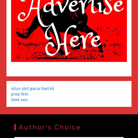
situs slot gacor hari ini
prop firm
izmir seo
Author's Choice