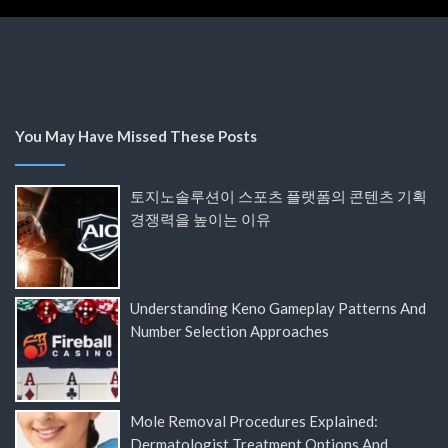
You May Have Missed These Posts
토지노솔루션이 스포츠 플랫폼의 콘텐츠 기획
경쟁력을 높이는 이유
Understanding Keno Gameplay Patterns And
Number Selection Approaches
Mole Removal Procedures Explained:
Dermatologist Treatment Options And